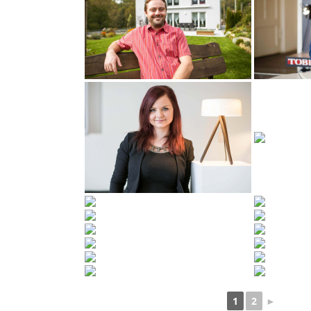
1
2
►